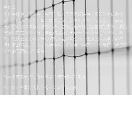
华体会
华体会体育，华体会（中国）致力于为您提供最丰富的体育信息体
验。我们将最新的华体会体育动态、赛事更新及球队新闻一一呈现，
无论您对哪项体育活动感兴趣，总能在这里找到您想要的内容。我们
鼓励用户在讨论区分享自己的见解，形成一个积极互动的社区。此
外，您还会发现众多精彩的赛季回顾与分析，让您更深入地了解每一
场比赛的背后。加入华体会体育，华体会（中国），与我们一起见证
体育的无限魅力与精彩!
App下载
关于我们
隐私政策
合作条款
网站地图
© 2026 华体会 版权所有 · 保留所有权利