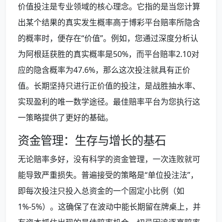
价值投注是专业领域的核心理念。它指的是当您计算
出某个结果的真实发生概率高于博彩平台赔率所隐含
的概率时，便存在“价值”。例如，您通过深度分析认
为阿根廷获胜的真实概率是50%，而平台赔率2.10对
应的隐含概率为47.6%，那么这次投注就具有正价
值。长期坚持只进行正价值的投注，是战胜抽水率、
实现盈利的唯一数学途径。最佳赔率平台为您执行这
一策略提供了更好的基础。
资金管理：生存与增长的基石
无论赔率多好，没有科学的资金管理，一次连败就可
能导致严重损失。普遍接受的策略是“单位投注法”，
即每次投注只投入总资金的一个固定小比例（如
1%-5%）。这确保了在波动中能长期留在牌桌上，并