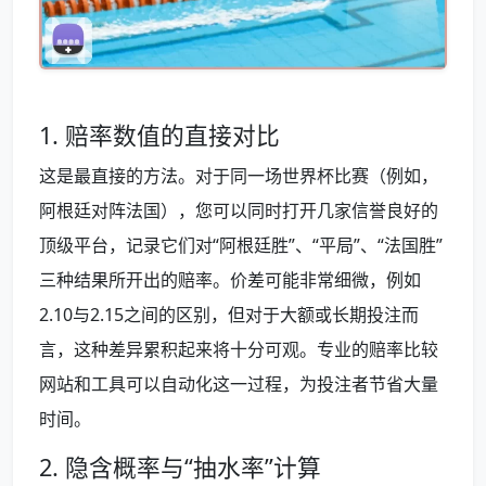
1. 赔率数值的直接对比
这是最直接的方法。对于同一场世界杯比赛（例如，
阿根廷对阵法国），您可以同时打开几家信誉良好的
顶级平台，记录它们对“阿根廷胜”、“平局”、“法国胜”
三种结果所开出的赔率。价差可能非常细微，例如
2.10与2.15之间的区别，但对于大额或长期投注而
言，这种差异累积起来将十分可观。专业的赔率比较
网站和工具可以自动化这一过程，为投注者节省大量
时间。
2. 隐含概率与“抽水率”计算