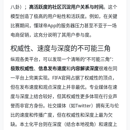
八卦）；
高活跃度的社区沉淀用户关系与时间
。这个
模型创造了极高的用户粘性和活跃度。例如，在关键
比赛期间，懂球帝App的服务器压力甚至不亚于一场
电商促销，这充分说明了其用户参与度。
权威性、速度与深度的不可能三角
纵观各类平台，可以发现一个清晰的“不可能三角”：
极致权威性
、
信息发布速度
和
内容解读深度
很难在同
一平台上完美实现。FIFA官网占据了权威性的顶点，
但在发布速度和观点深度上并非最优。专业媒体在速
度与深度上结合较好，但其权威性更多体现在行业声
誉而非官方身份。社交媒体（如Twitter）拥有无与伦
比的速度和传播广度，但在权威性和深度上最为欠
缺。本土化平台则在深度（结合本地视角）和速度上