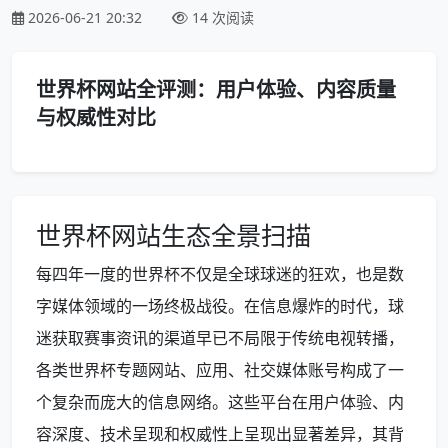
2026-06-21 20:32
14 次阅读
世界杯网站全评测：用户体验、内容质量
与权威性对比
世界杯网站生态全景扫描
每四年一度的世界杯不仅是全球球迷的狂欢，也是数
字媒体领域的一场终极战役。在信息爆炸的时代，球
迷获取赛事资讯的渠道早已不局限于传统电视转播，
各类世界杯专题网站、应用、社交媒体账号构成了一
个复杂而庞大的信息网络。这些平台在用户体验、内
容深度、技术呈现和权威性上呈现出显著差异，其背