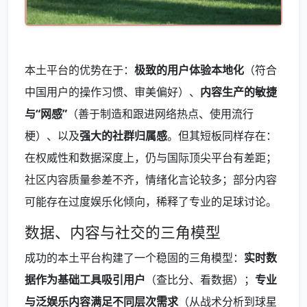
本土平台的优势在于：
极致的用户体验本地化
（符合
中国用户的操作习惯、审美偏好）、
内容生产的敏捷
与“网感”
（善于制造和跟进网络热点、使用流行
梗）、以及
强大的社群归属感
。但其短板同样存在：
在权威性和数据深度上，仍与国际顶尖平台有差距；
社区内容质量参差不齐，情绪化言论较多；部分内容
可能存在过度娱乐化倾向，稀释了专业的足球讨论。
数据、内容与社交的三角模型
成功的本土平台构建了一个稳固的三角模型：
实时数
据作为基础工具吸引用户
（查比分、看数据）；
专业
与泛娱乐内容满足不同层次需求
（从战术分析到球星