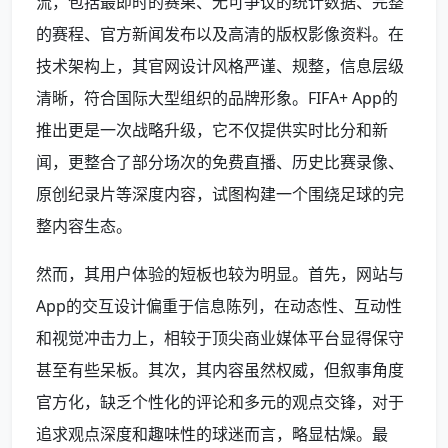
流，包括最即时的赛果、无可争议的统计数据、完整
的赛程、官方新闻发布以及高清的版权影像资料。在
技术架构上，其官网设计风格严谨、规整，信息层级
清晰，符合国际大型组织的品牌形象。FIFA+ App的
推出更是一次战略升级，它不仅提供实时比分和新
闻，更整合了部分场次的免费直播、历史比赛录像、
原创纪录片等深度内容，试图构建一个围绕足球的完
整内容生态。
然而，其用户体验的短板也较为明显。首先，网站与
App的交互设计偏重于信息陈列，在动态性、互动性
和视觉冲击力上，相较于顶尖商业媒体平台显得保守
甚至有些呆板。其次，其内容虽然权威，但叙事角度
官方化，缺乏个性化的评论和多元的观点交锋，对于
追求观点深度和趣味性的球迷而言，略显枯燥。最