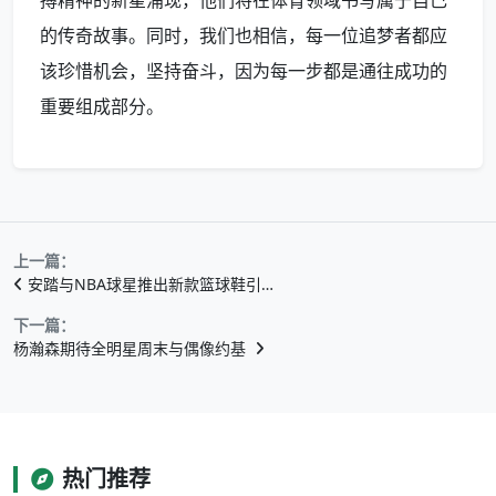
搏精神的新星涌现，他们将在体育领域书写属于自己
的传奇故事。同时，我们也相信，每一位追梦者都应
该珍惜机会，坚持奋斗，因为每一步都是通往成功的
重要组成部分。
上一篇：
安踏与NBA球星推出新款篮球鞋引…
下一篇：
杨瀚森期待全明星周末与偶像约基
热门推荐