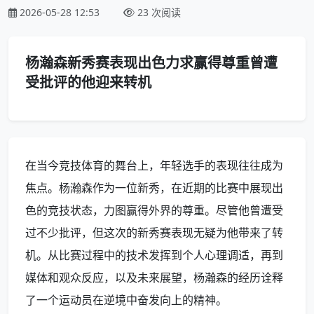
2026-05-28 12:53
23 次阅读
杨瀚森新秀赛表现出色力求赢得尊重曾遭
受批评的他迎来转机
在当今竞技体育的舞台上，年轻选手的表现往往成为
焦点。杨瀚森作为一位新秀，在近期的比赛中展现出
色的竞技状态，力图赢得外界的尊重。尽管他曾遭受
过不少批评，但这次的新秀赛表现无疑为他带来了转
机。从比赛过程中的技术发挥到个人心理调适，再到
媒体和观众反应，以及未来展望，杨瀚森的经历诠释
了一个运动员在逆境中奋发向上的精神。