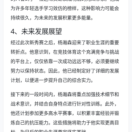
为许多年轻选手学习效仿的榜样，这种影响力可能会
持续很久，为未来的发展积累更多能量。
4、未来发展展望
经过此次新秀赛之后，杨瀚森迎来了职业生涯的重要
转折点。他意识到，在竞技体育这个充满竞争与挑战
的平台上，仅仅依靠一次成功远远不够，必须要继续
努力以保持状态。因此，他已经制定好了详细的发展
计划，以便进一步提升自己的综合实力。
接下来的一段时间内，杨瀚森将重点加强技术细节和
战术意识，并结合自身特点进行针对性训练。此外，
他还计划参加更多高水平赛事，以积累丰富经验并锻
炼自己的抗压能力。这些措施将助力于他实现更高目