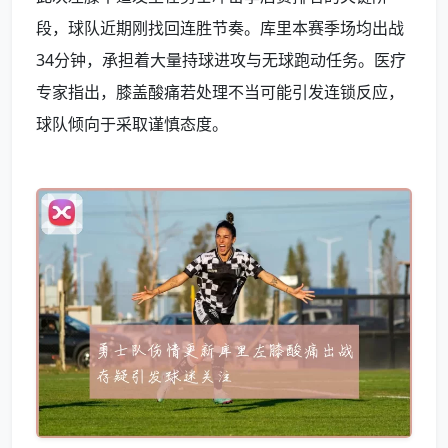
段，球队近期刚找回连胜节奏。库里本赛季场均出战
34分钟，承担着大量持球进攻与无球跑动任务。医疗
专家指出，膝盖酸痛若处理不当可能引发连锁反应，
球队倾向于采取谨慎态度。