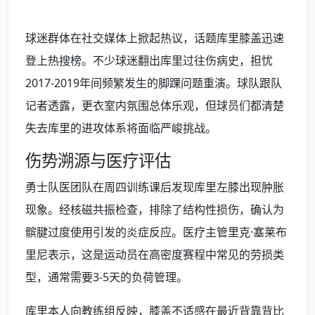
球迷群体在社交媒体上掀起热议，话题库里膝盖迅速
登上热搜榜。不少球迷翻出库里过往伤病史，担忧
2017-2019年间频繁发生的脚踝问题重演。球队跟队
记者透露，更衣室内氛围总体乐观，但球员们都清楚
失去库里的进攻体系将面临严峻挑战。
伤势溯源与医疗评估
勇士队医团队在周四训练课后发现库里左膝出现肿胀
现象。经核磁共振检查，排除了结构性损伤，确认为
髌腱过度使用引发的炎症反应。医疗主管里克·塞莱布
里尼表示，这是运动员在高密度赛程中常见的劳损类
型，通常需要3-5天的负荷管理。
库里本人向教练组反映，膝盖不适感在最近背靠背比