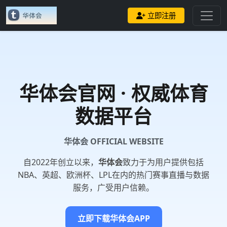
立即注册
华体会
官网 · 权威体育
数据平台
华体会 OFFICIAL WEBSITE
自2022年创立以来，
华体会
致力于为用户提供包括
NBA、英超、欧洲杯、LPL在内的热门赛事直播与数据
服务，广受用户信赖。
立即下载华体会APP