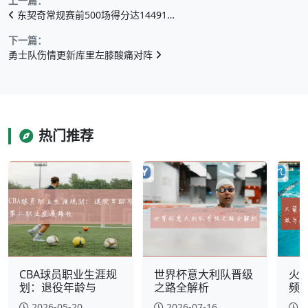
上一篇：
东契奇常规赛前500场得分达14491…
下一篇：
勇士队伤情更新库里左膝酸痛对阵
热门推荐
CBA球员职业生涯规
世界杯意大利队晋级
火
划：退役年龄与
之路全解析
频
2026-05-20
2026-07-16
2