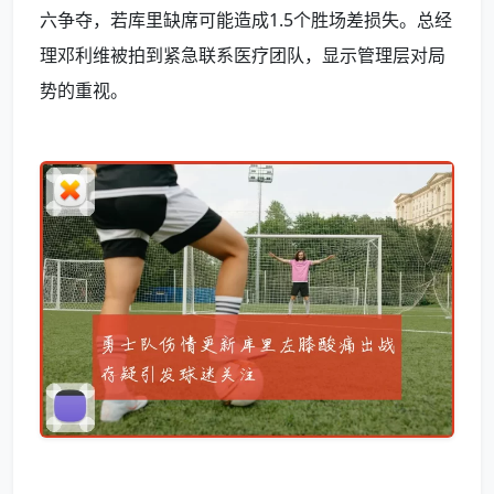
六争夺，若库里缺席可能造成1.5个胜场差损失。总经
理邓利维被拍到紧急联系医疗团队，显示管理层对局
势的重视。