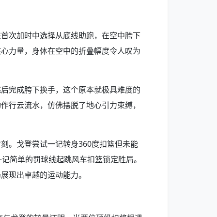
在首次加时中选择从底线助跑，在空中胯下
核心力量，身体在空中的折叠幅度令人叹为
跳后完成胯下换手，这个原本就极具难度的
动作行云流水，仿佛摆脱了地心引力束缚，
刻。戈登尝试一记转身360度扣篮但未能
一记简单的罚球线起跳风车扣篮锁定胜局。
仍展现出卓越的运动能力。