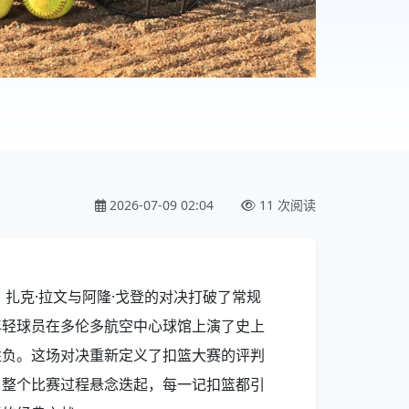
2026-07-09 02:04
11 次阅读
。扎克·拉文与阿隆·戈登的对决打破了常规
年轻球员在多伦多航空中心球馆上演了史上
胜负。这场对决重新定义了扣篮大赛的评判
。整个比赛过程悬念迭起，每一记扣篮都引