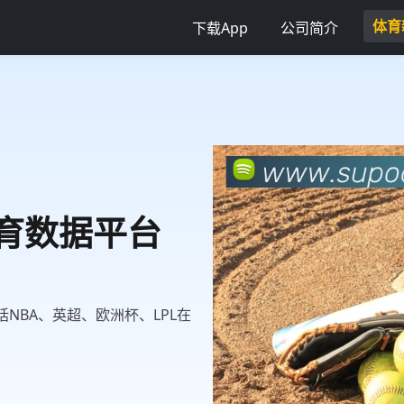
体育
下载App
公司简介
体育数据平台
NBA、英超、欧洲杯、LPL在