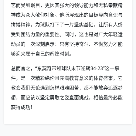
艺而受到瞩目，更因其强大的领导能力和无私奉献精
神成为众人敬仰对象。他所展现出的目标导向意识与
拼搏精神，为球队打下了一片坚实基础，让所有人感
受到团结力量的重要性。同时，这也是对广大年轻运
动员的一次深刻启示：只有坚持奋斗、不懈努力才能
够迎来属于自己的辉煌时刻。
总而言之，“东契奇带领球队末节逆转34-23”这一事
件，是一次精彩绝伦且充满教育意义的体育盛事，它
教会我们无论遇到怎样艰难困苦，都不能放弃追逐梦
想，而应该以坚定勇敢之姿直面挑战，相信最终必能
获得成功！