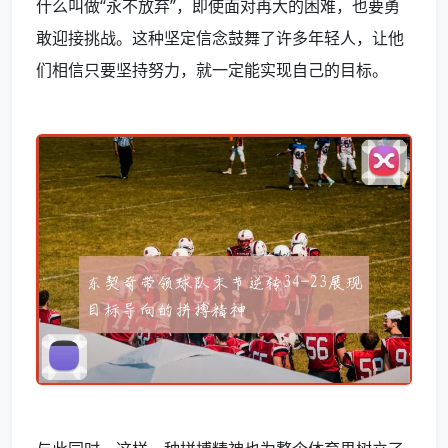
什么叫做“永不放弃”，即使面对再大的困难，也要勇
敢迎接挑战。这种坚定信念鼓舞了许多年轻人，让他
们相信只要坚持努力，就一定能实现自己的目标。