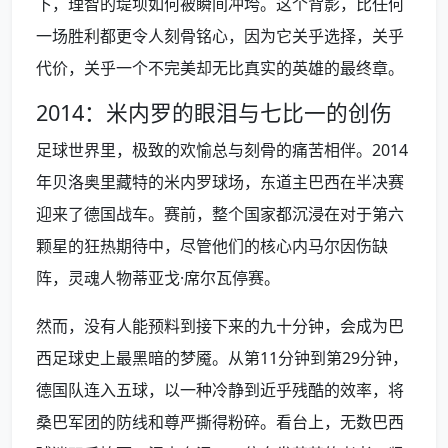
下，理智的堤坝如何被瞬间冲垮。这个背影，比任何
一场胜利都更令人刻骨铭心，因为它关乎选择，关乎
代价，关乎一个不完美却无比真实的英雄的最终章。
2014：米内罗的眼泪与七比一的创伤
足球世界里，极致的欢愉总与刻骨的痛苦相伴。2014
年贝洛奥里藏特的米内罗球场，东道主巴西在半决赛
迎来了德国战车。赛前，整个国家都沉浸在对于第六
颗星的狂热期待中，尽管他们的核心内马尔因伤缺
阵，灵魂人物蒂亚戈·席尔瓦停赛。
然而，没有人能预料到接下来的九十分钟，会成为巴
西足球史上最黑暗的梦魇。从第11分钟到第29分钟，
德国队连入五球，以一种冷静到近乎残酷的效率，将
桑巴军团的防线和尊严撕得粉碎。看台上，无数巴西