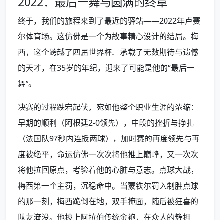
2022：最后一舞与圆满的终章
终于，我们的旅程来到了最近的驿站——2022年卢赛
尔体育场。这仿佛是一个为故事精心设计的结局。梅
西，这个跨越了四届世界杯、承载了无数期待与遗憾
的天才，在35岁的年纪，迎来了可能是他的“最后一
舞”。
决赛的过程跌宕起伏，宛如他整个职业生涯的浓缩：
早期的顺利（阿根廷2-0领先），中段的挫折与挣扎
（法国队97秒内连扳两球），加时赛的再度领先与再
度被绝平，命运仿佛一次次将他推上巅峰，又一次次
将他拉回原点，考验着他的心脏与意志。点球大战，
梅西第一个主罚，沉稳命中。当蒙铁尔罚入制胜点球
的那一刻，梅西跪倒在地，双手掩面，随后被狂喜的
队友淹没。他披上阿拉伯传统金袍，在众人的簇拥