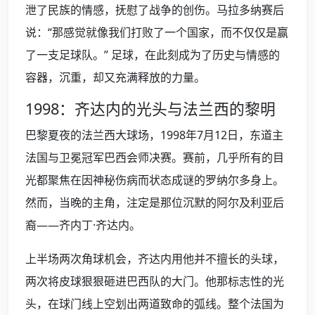
泄了民族的情感，抚慰了战争的创伤。马拉多纳赛后
说：“那感觉就像我们打败了一个国家，而不仅仅是赢
了一支足球队。” 足球，在此刻成为了历史与情感的
容器，沉重，却又充满释放的力量。
1998：齐达内的光头与法兰西的黎明
巴黎夏夜的法兰西大球场，1998年7月12日，东道主
法国与卫冕冠军巴西会师决赛。赛前，几乎所有的目
光都聚焦在因神秘伤病而状态成谜的罗纳尔多身上。
然而，当晚的主角，注定是那位沉默的阿尔及利亚后
裔——齐内丁·齐达内。
上半场两次角球机会，齐达内用他并不擅长的头球，
两次将皮球狠狠砸进巴西队的大门。他那标志性的光
头，在球门线上空划出两道致命的弧线。整个法国为