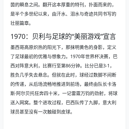
茵的瞬息之间。翻开这本厚重的特刊，扑面而来的，
是半个多世纪以来，由汗水、泪水与奇迹共同书写的
壮丽篇章。
1970：贝利与足球的“美丽游戏”宣言
墨西哥高原炽热的阳光下，那抹明黄色的身影，定义
了足球最初的优雅与想象力。1970年世界杯决赛，巴
西对阵意大利，比赛行至第86分钟。比分已是3-1，
胜负几乎失去悬念。但就在此时，球经过数脚不间断
的传递，从后场流畅地推进到前场，最终由队长卡洛
斯·阿尔贝托狂奔四十米，一记雷霆万钧的劲射，将球
送入网窝。整个进攻过程，巴西队传了九脚，意大利
球员甚至没有一次触碰到皮球。