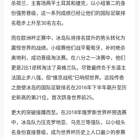
杀荷兰、主客场两平土耳其和捷克，以小组第二的身
份强势晋级，这一系列成绩已经让他们的国际足联排
名稳步上升至30名左右。
而在欧洲杯正赛中，冰岛队将排名提升的势头转化为
震惊世界的战绩。小组赛他们战平葡萄牙，补时绝杀
奥地利，成功晋级淘汰赛。在八分之一决赛中，他们
更是2比1逆转淘汰了英格兰队。尽管最终负于东道主
法国止步八强，但“维京战吼”已响彻世界。这段传奇
之旅使冰岛的国际足联排名在2016年下半年飙升至历
史新高的第21位，首次跻身世界前25。
更大的突破接踵而至。在2018年俄罗斯世界杯预选赛
中，冰岛队力压克罗地亚、乌克兰等强队，以小组头
名身份直接晋级，成为世界杯历史上人口最少的参赛