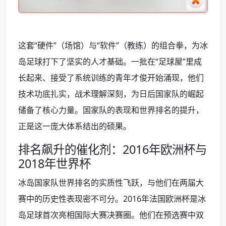
这套“硬件”（场馆）与“软件”（教练）的组合拳，为冰
岛足球打下了坚实的人才基础。一批在“足球屋”里成
长起来、接受了系统训练的青年才俊开始涌现，他们
技术功底扎实，战术理解深刻，为日后国家队的崛起
储备了核心力量。国家队的表现和世界排名的提升，
正是这一庞大体系结出的硕果。
排名飙升的催化剂：2016年欧洲杯与
2018年世界杯
冰岛国家队世界排名的实质性飞跃，与他们在两届大
赛中的历史性表现密不可分。2016年法国欧洲杯是冰
岛足球首次亮相国际大赛决赛圈。他们在预选赛中双