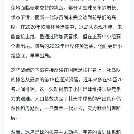
免地面临新老交替的挑战。部分功勋球员年龄增长，
状态下滑，而新一代球员尚未完全达到前辈们的高
度。在2020年欧洲杯预选赛中，冰岛队表现不佳，未
能直接出线，虽通过附加赛晋级，但在正赛中小组赛
全败出局。随后的2022年世界杯预选赛，他们更是小
组垫底，早早出局。
这些战绩的下滑直接反映在国际足联排名上。冰岛队
的排名从最高的第18位逐渐滑落，近年来多在50至70
名之间徘徊。这一波动揭示了小国足球维持顶级竞争
力的艰难。人口基数决定了其天才球员的产出具有偶
然性和周期性，一旦黄金一代老去，实力就会出现断
层。
然而，冰岛足球的根基并未动摇。完善的青训体系和