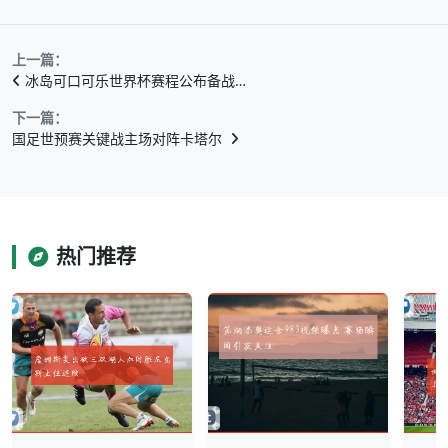
上一篇：
冰岛可口可乐世界杯赛程公布备战…
下一篇：
国足世预赛关键战主场对阵卡塔尔
热门推荐