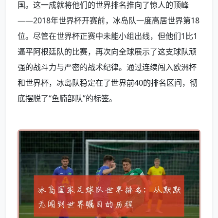
国。这一成就将他们的世界排名推向了惊人的顶峰
——2018年世界杯开赛前，冰岛队一度高居世界第18
位。尽管在世界杯正赛中未能小组出线，但他们1比1
逼平阿根廷队的比赛，再次向全球展示了这支球队顽
强的战斗力与严密的战术纪律。通过连续闯入欧洲杯
和世界杯，冰岛队稳定在了世界前40的排名区间，彻
底摆脱了“鱼腩部队”的标签。