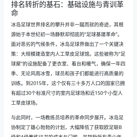
排名转折的基石：基础设施与青训革
命
冰岛足球世界排名的攀升并非一蹴而就的奇迹，其根
源始于本世纪初一场静默却彻底的“足球基建革命”。
面对恶劣的气候条件，冰岛足球界做出了一个关键决
策：大规模建造室内人工草皮足球馆。这些被称为“足
球屋”的设施配备了更衣室、看台和暖气，确保一年四
季、无论风雨冰雪，球员和孩子们都能进行高质量的
训练。到2015年，这个仅有三十多万人口的国家已拥
有超过30个标准尺寸的室内足球场和近150个小型人
工草皮球场。
与此同时，一场教练员培养的革命同步展开。冰岛足
协制定了雄心勃勃的计划，大幅降低了获取欧足联B
级和A级教练证书的成本与门槛，并鼓励所有青少年