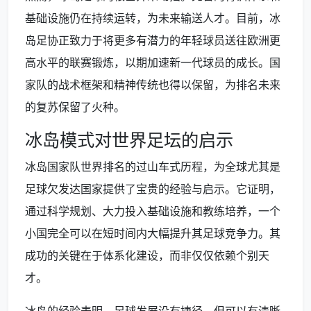
基础设施仍在持续运转，为未来输送人才。目前，冰
岛足协正致力于将更多有潜力的年轻球员送往欧洲更
高水平的联赛锻炼，以期加速新一代球员的成长。国
家队的战术框架和精神传统也得以保留，为排名未来
的复苏保留了火种。
冰岛模式对世界足坛的启示
冰岛国家队世界排名的过山车式历程，为全球尤其是
足球欠发达国家提供了宝贵的经验与启示。它证明，
通过科学规划、大力投入基础设施和教练培养，一个
小国完全可以在短时间内大幅提升其足球竞争力。其
成功的关键在于体系化建设，而非仅仅依赖个别天
才。