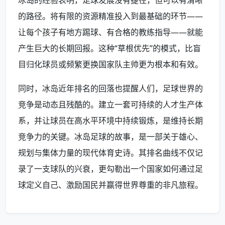
冰岛的经验表明，足球发展没有捷径，但可以有清晰
的路径。将有限的资源精准投入到最基础的环节——
让每个孩子有地方踢球、有合格的教练指导——就能
产生巨大的长期回报。这种“草根优先”的模式，比盲
目归化球员或频繁更换国家队主帅更为根本和有效。
同时，冰岛近年排名的回落也提醒人们，足球世界的
竞争是动态且残酷的。建立一套可持续的人才生产体
系，并让球员在高水平环境中持续锻炼，是维持长期
竞争力的关键。冰岛足球的故事，是一部关于雄心、
规划与集体力量的现代体育史诗。其排名曲线不仅记
录了一支球队的兴衰，更勾勒出一个国家如何通过足
球定义自己、激励国民并赢得世界尊重的非凡旅程。