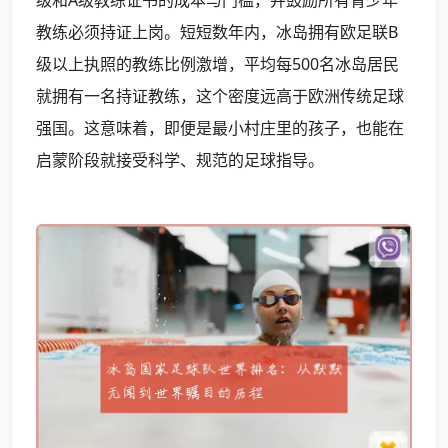
教练必须持证上岗。短短数年内，冰岛拥有欧足联B
级以上执照的教练比例激增，平均每500名冰岛居民
就拥有一名持证教练，这个密度远高于欧洲传统足球
强国。这意味着，即便是最小村庄里的孩子，也能在
启蒙阶段就接受科学、规范的足球指导。