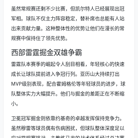
虽然常规赛还剩不少比赛，但凯尔特人已经展现出冠
军相。球队不仅主力阵容稳定，替补席也总能有人站
出来贡献力量。这种整体性的优势让他们在漫长的常
规赛中保持住了领先优势。
西部雷霆掘金双雄争霸
雷霆队本赛季的崛起令人刮目相看，年轻核心的快速
成长让球队提前进入争冠行列。亚历山大持续打出
MVP级别表现，配合霍姆格伦等年轻球员的进步，球
队整体实力大幅提升。他们与掘金的差距正在不断缩
小。
卫冕冠军掘金则依靠约基奇的卓越发挥保持竞争力。
虽然穆雷等球员偶有伤病困扰，但球队整体深度足以