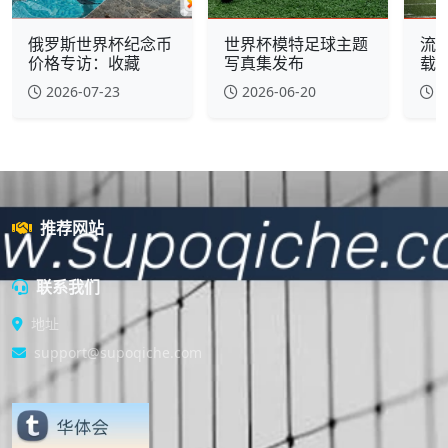
俄罗斯世界杯纪念币
世界杯模特足球主题
流
价格专访：收藏
写真集发布
载
2026-07-23
2026-06-20
2
推荐网站
联系我们
地址
support@supoqiche.com