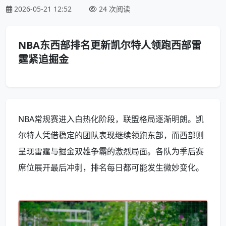
2026-05-21 12:52
24 次阅读
NBA东西部排名更新凯尔特人领跑西部雷
霆紧追掘金
NBA常规赛进入白热化阶段，联盟格局逐渐明朗。凯
尔特人凭借稳定的团队表现继续领跑东部，而西部则
呈现雷霆与掘金双雄争霸的激烈局面。各队为季后赛
席位展开最后冲刺，排名每日都可能发生微妙变化。