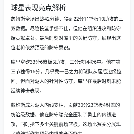
球星表现亮点解析
詹姆斯全场出战42分钟，得到22分11篮板10助攻的三
双数据。尽管投篮手感不佳，但他在组织进攻和防守
端贡献卓著。最后时刻对库里的关键防守，展现出这
位老将依然顶级的防守意识。
库里空砍33分6篮板5助攻，三分球14投6中。他在第
三节独得16分，几乎凭一己之力将球队从落后边缘拉
回。但面对湖人的针对性防守，库里在最后时刻未能
延续神奇表现。
戴维斯成为湖人内线支柱，贡献30分23篮板4封盖的
统治级数据。他在防守端完全压制了勇士的内线进
攻，同时抢下多个关键前场篮板。这场比赛充分展现
了戴维斯作为顶级内线的全面能力。