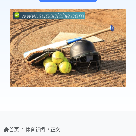
首页
/
体育新闻
/ 正文