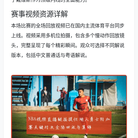
赛事视频资源详解
本场比赛的全场回放视频已在国内主流体育平台同步
上线。视频采用多机位拍摄，包含多个慢动作回放镜
头，完整呈现了每个精彩瞬间。观众可选择不同解说
版本，包括中文普通话与粤语解说。