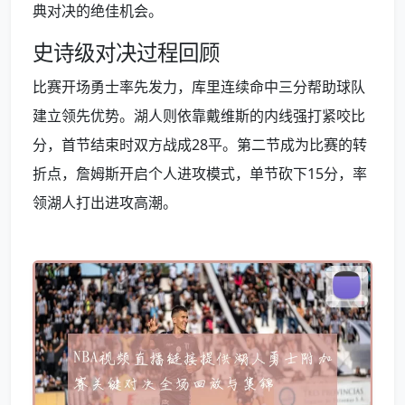
典对决的绝佳机会。
史诗级对决过程回顾
比赛开场勇士率先发力，库里连续命中三分帮助球队
建立领先优势。湖人则依靠戴维斯的内线强打紧咬比
分，首节结束时双方战成28平。第二节成为比赛的转
折点，詹姆斯开启个人进攻模式，单节砍下15分，率
领湖人打出进攻高潮。